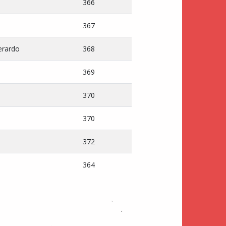
366
367
erardo
368
369
370
370
372
364