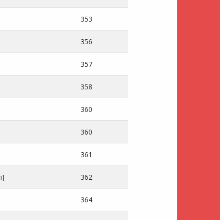
353
356
357
358
360
360
361
i]
362
364