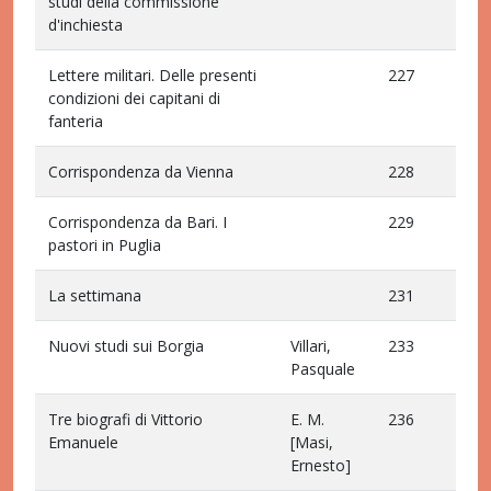
studi della commissione
d'inchiesta
Lettere militari. Delle presenti
227
condizioni dei capitani di
fanteria
Corrispondenza da Vienna
228
Corrispondenza da Bari. I
229
pastori in Puglia
La settimana
231
Nuovi studi sui Borgia
Villari,
233
Pasquale
Tre biografi di Vittorio
E. M.
236
Emanuele
[Masi,
Ernesto]