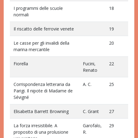
I programmi delle scuole
18
normali
Il riscatto delle ferrovie venete
19
Le casse per gli invalidi della
20
marina mercantile
Fiorella
Fucini,
22
Renato
Corrispondenza letteraria da
A. C.
25
Parigi. Il nipote di Madame de
Sévigné
Elisabetta Barrett Browning
C. Grant
27
La forza irresistibile. A
Garofalo,
29
proposito di una prolusione
R.